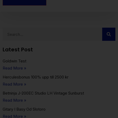
Latest Post
Goldwin Test
Read More »
Herculesbonus 100% upp till 2500 kr
Read More »
Betninja J-200EC Studio LH Vintage Sunburst
Read More »
Gitary I Basy Od Slotoro
Read More »