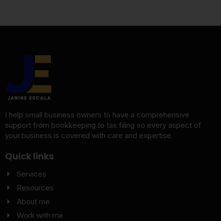
I help small business owners to have a comprehensive
support from bookkeeping to tax filing so every aspect of
your business is covered with care and expertise.
Quick links
Services
Resources
About me
Work with me