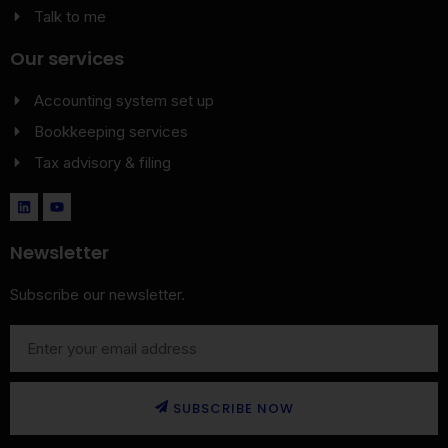
Talk to me
Our services
Accounting system set up​
Bookkeeping services
Tax advisory & filing
Newsletter
Subscribe our newsletter.
SUBSCRIBE NOW