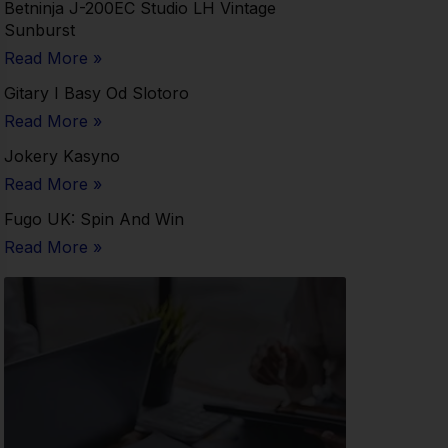
Betninja J-200EC Studio LH Vintage
Sunburst
Read More »
Gitary I Basy Od Slotoro
Read More »
Jokery Kasyno
Read More »
Fugo UK: Spin And Win
Read More »