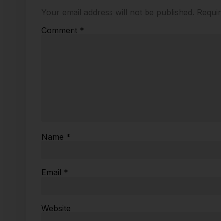
Your email address will not be published.
Requir
Comment
*
Name
*
Email
*
Website