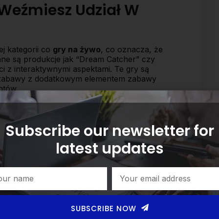
h Weźmiesz Udział W
ej kategorii co
gry na żywo
, co oznacza, że
e są produkcje jak “Dream Catcher” czy
i z interaktywnymi aspektami. Te gry są
ą zabawy z dodatkowym elementem zabawy
ntów.
, Z Którymi
o
Subscribe our newsletter for
latest updates
z współpracę z firmami takimi jak
Yggdrasil
,
. Te
dostawcy
są znani z wysokiej jakości grafiki,
ików zwrotu dla graczy (RTP). To zapewnia, że
ież optymalnie zaprojektowana pod kątem
e 2026 Recenzje
SUBSCRIBE NOW