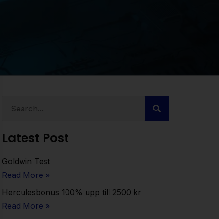
Latest Post
Goldwin Test
Read More »
Herculesbonus 100% upp till 2500 kr
Read More »