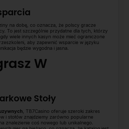
sparcia
ziny na dobę, co oznacza, że polscy gracze
y. To jest szczególnie przydatne dla tych, którzy
gdy wiele innych kasyn może mieć ograniczone
rzeszkoleni, aby zapewnić wsparcie w języku
nikacja będzie wygodna i jasna.
grasz W
arkowe Stoły
luzywnych
, TB7Casino oferuje szeroki zakres
w i stołów znajdziemy zarówno popularne
 na znalezienie coś nowego lub unikalnego.
ch gier na bieżąco, co oznacza, że katalog jest