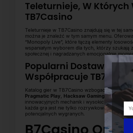
Teleturnieje, W Któryc
TB7Casino
Teleturnieje w TB7Casino znajdują się w tej sam
można je znaleźć w tym samym menu. Oferowan
“Monopoly Live”, które łączą elementy losowośc
wspaniałym wyborem dla tych, którzy szukaj
społecznej i nagradzanych emocjonalnie mome
Popularni Dostawcy Gier
Współpracuje TB7Casin
Katalog gier w TB7Casino wzbogacony jest prze
Pragmatic Play
,
Hacksaw Gaming
i
Quickspin
innowacyjnych mechanik i wysokich współczynn
każda gra jest nie tylko rozrywkowa, ale równ
potencjalnych wygranych.
B7Casino Opini