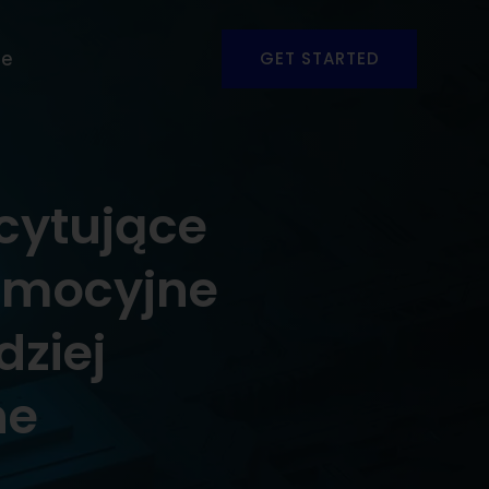
GET STARTED
Me
scytujące
omocyjne
dziej
ne