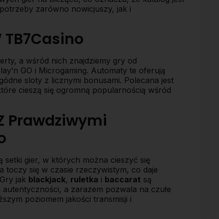
a potrzeby zarówno nowicjuszy, jak i
W TB7Casino
erty, a wśród nich znajdziemy gry od
ay’n GO i Microgaming. Automaty te oferują
ódne sloty z licznymi bonusami. Polecana jest
 które cieszą się ogromną popularnością wśród
Z Prawdziwymi
o
setki gier, w których można cieszyć się
 toczy się w czasie rzeczywistym, co daje
 Gry jak
blackjack
,
ruletka
i
baccarat
są
 i autentyczności, a zarazem pozwala na czułe
szym poziomem jakości transmisji i