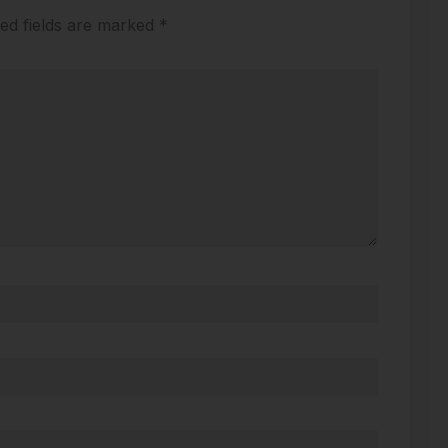
ed fields are marked
*