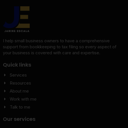
I help small business owners to have a comprehensive
support from bookkeeping to tax filing so every aspect of
your business is covered with care and expertise.
Quick links
Services
Resources
About me
Work with me
Talk to me
Our services