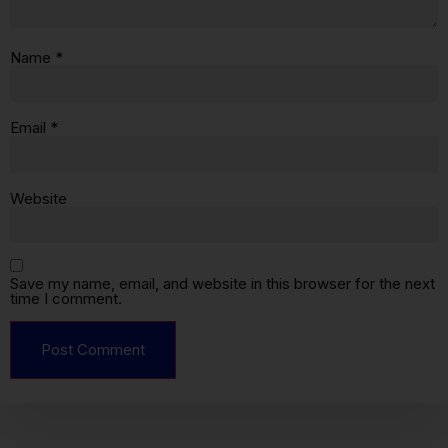
Name
*
Email
*
Website
Save my name, email, and website in this browser for the next
time I comment.