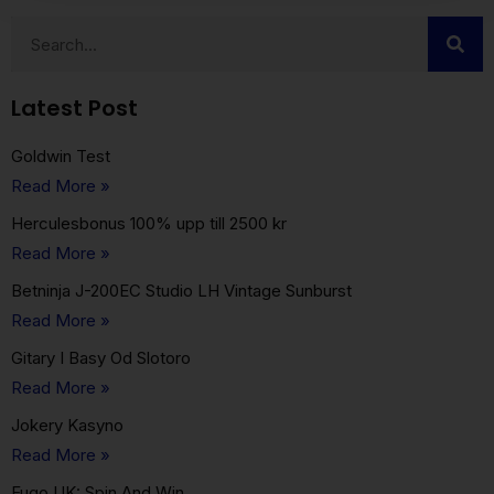
Latest Post
Goldwin Test
Read More »
Herculesbonus 100% upp till 2500 kr
Read More »
Betninja J-200EC Studio LH Vintage Sunburst
Read More »
Gitary I Basy Od Slotoro
Read More »
Jokery Kasyno
Read More »
Fugo UK: Spin And Win