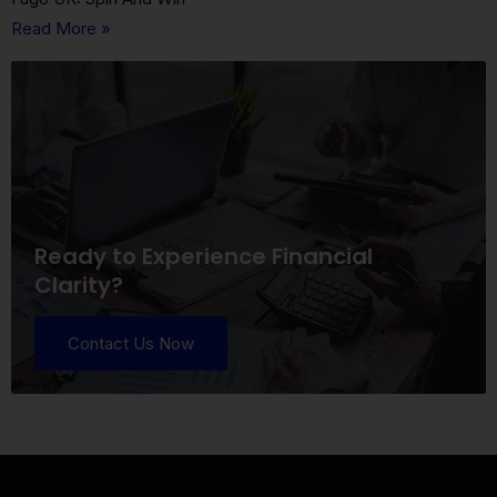
Read More »
Ready to Experience Financial
Clarity?
Contact Us Now