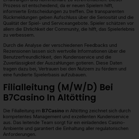
Prozess ist entscheidend, da er neuen Spielern hilft,
informierte Entscheidungen zu treffen. Die transparenten
Rückmeldungen geben Aufschluss über die Seriosität und die
Qualität der Spiel- und Serviceangebote. Spieler schätzen vor
allem die Ehrlichkeit der Community, die hilft, das Spielerlebnis
zu verbessern.
Durch die Analyse der verschiedenen Feedbacks und
Rezensionen lassen sich wertvolle Informationen über die
Benutzerfreundlichkeit, den Kundenservice und die
Zuverlässigkeit der Auszahlungen gotieren. Diese Daten
tragen dazu bei, Vertrauen bei den Nutzern zu fördern und
eine fundierte Spielerbasis aufzubauen.
Filialleitung (M/W/D) Bei
B7Casino In Altötting
Die Filialleitung im
B7Casino
in Altötting zeichnet sich durch
kompetentes Management und exzellenten Kundenservice
aus. Das leitende Team sorgt für ein einladendes Casino-
Ambiente und garantiert die Einhaltung aller regulatorischen
Anforderungen.