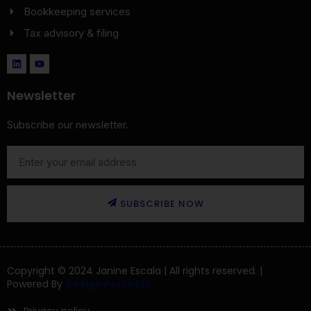
Bookkeeping services
Tax advisory & filing
Newsletter
Subscribe our newsletter.
SUBSCRIBE NOW
Copyright © 2024 Janine Escala | All rights reserved. |
Powered By
Design Perfects