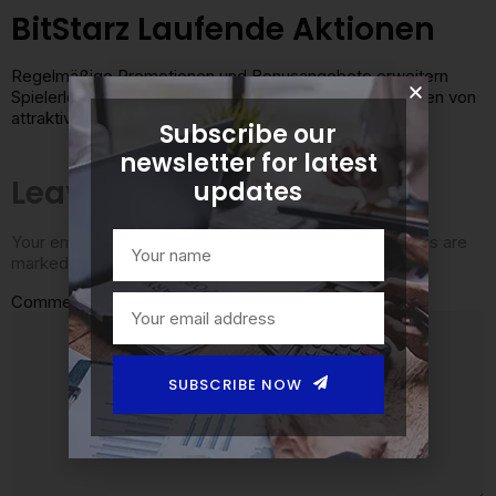
BitStarz Laufende Aktionen
Regelmäßige Promotionen und Bonusangebote erweitern
Spielerlebnisse. Neue und bestehende Spieler profitieren von
attraktiven Aktionen.
Subscribe our
newsletter for latest
Leave a Reply
updates
Your email address will not be published.
Required fields are
marked
*
Comment
*
SUBSCRIBE NOW