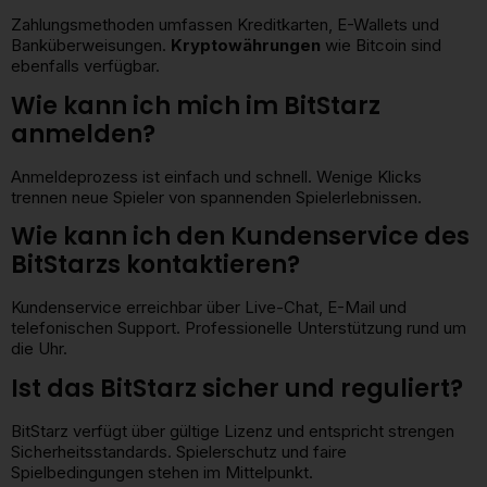
Zahlungsmethoden umfassen Kreditkarten, E-Wallets und
Banküberweisungen.
Kryptowährungen
wie Bitcoin sind
ebenfalls verfügbar.
Wie kann ich mich im BitStarz
anmelden?
Anmeldeprozess ist einfach und schnell. Wenige Klicks
trennen neue Spieler von spannenden Spielerlebnissen.
Wie kann ich den Kundenservice des
BitStarzs kontaktieren?
Kundenservice erreichbar über Live-Chat, E-Mail und
telefonischen Support. Professionelle Unterstützung rund um
die Uhr.
Ist das BitStarz sicher und reguliert?
BitStarz verfügt über gültige Lizenz und entspricht strengen
Sicherheitsstandards. Spielerschutz und faire
Spielbedingungen stehen im Mittelpunkt.