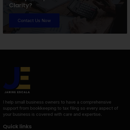
Clarity?
Contact Us Now
I help small business owners to have a comprehensive
support from bookkeeping to tax filing so every aspect of
your business is covered with care and expertise.
Quick links