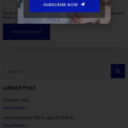
SUBSCRIBE NOW
Save my name, email, and website in this browser for the next
time I comment.
Latest Post
Goldwin Test
Read More »
Herculesbonus 100% upp till 2500 kr
Read More »