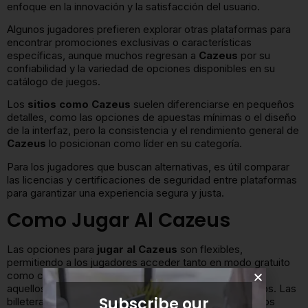
enfoque en la innovación y la satisfacción del usuario.
Algunos jugadores prefieren explorar otras plataformas para
encontrar promociones exclusivas o características
específicas, aunque muchos regresan a
Cazeus
por su
confiabilidad y la variedad de opciones disponibles en su
catálogo de juegos.
Los
sitios como Cazeus
suelen diferenciarse en pequeños
detalles, como las opciones de apuestas mínimas o el diseño
de la interfaz, pero la consistencia y el rendimiento general de
Cazeus
lo posicionan como líder en su categoría.
Para los jugadores que buscan alternativas, es útil comparar
las licencias y certificaciones de seguridad entre plataformas
para garantizar una experiencia segura y justa.
Como Jugar Al Cazeus
Las opciones para
jugar al Cazeus
son flexibles,
permitiendo a los jugadores acceder tanto en modo gratuito
como con dinero real. Esto es particularmente útil para
aquellos que quieren practicar antes de arriesgar fondos. Las
Subscribe our
billeteras electrónicas y otros métodos de pago seguros