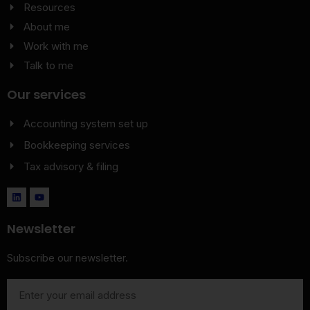
Resources
About me
Work with me
Talk to me
Our services
Accounting system set up​
Bookkeeping services
Tax advisory & filing
Newsletter
Subscribe our newsletter.