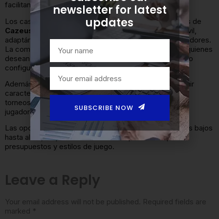
facilitan las transacciones sin complicaciones.
newsletter for latest
updates
Los casinos
Booongo
, por ejemplo, ofrecen versiones de
Cazeus
que se pueden jugar en modo escritorio o móvil,
adaptándose a las preferencias individuales de los jugadores.
La compatibilidad multiplataforma es una ventaja para quienes
desean alternar entre dispositivos sin perder progreso o
configuraciones.
Además, las versiones móviles de
Cazeus
suelen incluir
características adicionales como notificaciones sobre
torneos o promociones exclusivas que mantienen a los
SUBSCRIBE NOW
jugadores informados y comprometidos.
Las opciones de apuesta en
Cazeus
van desde niveles bajos
hasta altos, lo que lo hace accesible para todo tipo de
presupuestos y estilos de juego.
Leave a Reply
Your email address will not be published.
Required fields are
marked
*