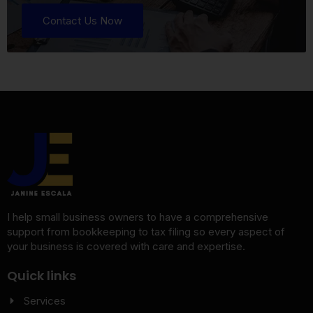
Contact Us Now
I help small business owners to have a comprehensive
support from bookkeeping to tax filing so every aspect of
your business is covered with care and expertise.
Quick links
Services