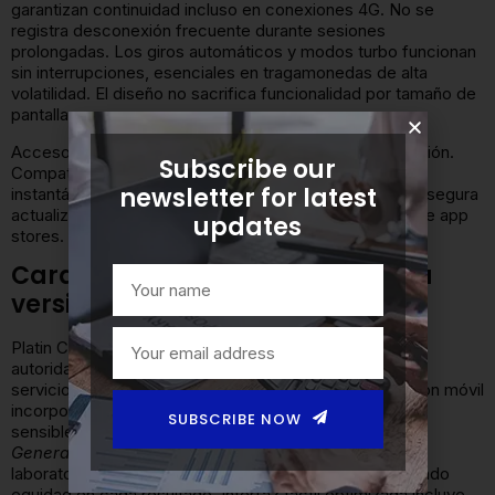
garantizan continuidad incluso en conexiones 4G. No se
registra desconexión frecuente durante sesiones
prolongadas. Los giros automáticos y modos turbo funcionan
sin interrupciones, esenciales en tragamonedas de alta
volatilidad. El diseño no sacrifica funcionalidad por tamaño de
pantalla.
Acceso mediante navegador móvil no requiere instalación.
Subscribe our
Compatible con iOS y Android, permite inicio de sesión
newsletter for latest
instantáneo con credenciales estándar. Esta solución asegura
actualizaciones en tiempo real sin esperar revisiones de app
updates
stores.
Características principales de la
versión móvil de Platin Casino
Platin Casino opera bajo una licencia emitida por las
autoridades de Curazao, lo que le permite ofrecer sus
servicios en varios mercados internacionales. La versión móvil
incorpora cifrado SSL de 256 bits para proteger datos
SUBSCRIBE NOW
sensibles durante cada sesión. Todos los juegos usan
Generadores de Números Aleatorios
certificados por
laboratorios independientes como eCOGRA, garantizando
equidad en cada resultado. Interfaz táctil optimizada incluye