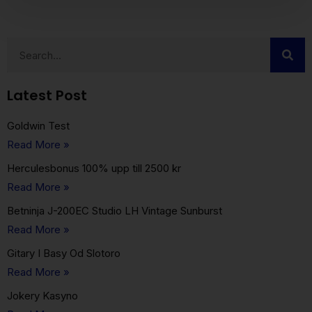
Latest Post
Goldwin Test
Read More »
Herculesbonus 100% upp till 2500 kr
Read More »
Betninja J-200EC Studio LH Vintage Sunburst
Read More »
Gitary I Basy Od Slotoro
Read More »
Jokery Kasyno