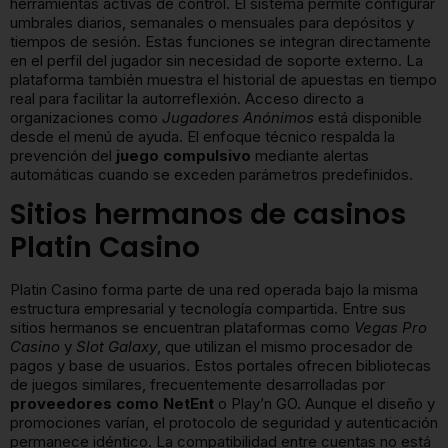
herramientas activas de control. El sistema permite configurar
umbrales diarios, semanales o mensuales para depósitos y
tiempos de sesión. Estas funciones se integran directamente
en el perfil del jugador sin necesidad de soporte externo. La
plataforma también muestra el historial de apuestas en tiempo
real para facilitar la autorreflexión. Acceso directo a
organizaciones como
Jugadores Anónimos
está disponible
desde el menú de ayuda. El enfoque técnico respalda la
prevención del
juego compulsivo
mediante alertas
automáticas cuando se exceden parámetros predefinidos.
Sitios hermanos de casinos
Platin Casino
Platin Casino forma parte de una red operada bajo la misma
estructura empresarial y tecnología compartida. Entre sus
sitios hermanos se encuentran plataformas como
Vegas Pro
Casino
y
Slot Galaxy
, que utilizan el mismo procesador de
pagos y base de usuarios. Estos portales ofrecen bibliotecas
de juegos similares, frecuentemente desarrolladas por
proveedores como NetEnt
o Play’n GO. Aunque el diseño y
promociones varían, el protocolo de seguridad y autenticación
permanece idéntico. La compatibilidad entre cuentas no está