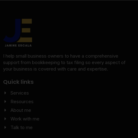
I help small business owners to have a comprehensive
support from bookkeeping to tax filing so every aspect of
your business is covered with care and expertise.
Quick links
Services
Resources
About me
Work with me
Talk to me