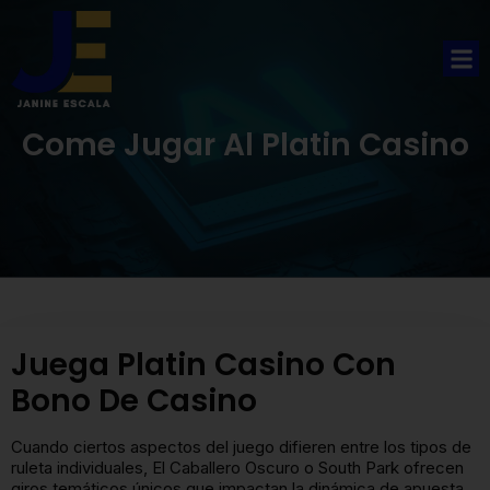
Come Jugar Al Platin Casino
Juega Platin Casino Con
Bono De Casino
Cuando ciertos aspectos del juego difieren entre los tipos de
ruleta individuales, El Caballero Oscuro o South Park ofrecen
giros temáticos únicos que impactan la dinámica de apuesta.