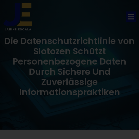
Die Datenschutzrichtlinie von
Slotozen Schützt
Personenbezogene Daten
Durch Sichere Und
Zuverlässige
Informationspraktiken