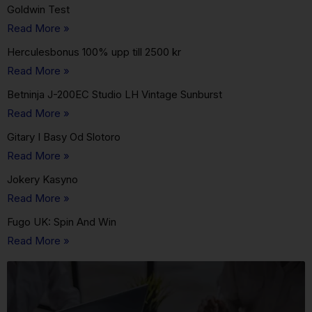
Goldwin Test
Read More »
Herculesbonus 100% upp till 2500 kr
Read More »
Betninja J-200EC Studio LH Vintage Sunburst
Read More »
Gitary I Basy Od Slotoro
Read More »
Jokery Kasyno
Read More »
Fugo UK: Spin And Win
Read More »