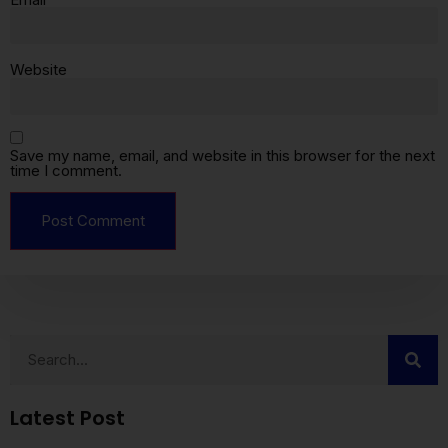
Website
Save my name, email, and website in this browser for the next
time I comment.
Latest Post