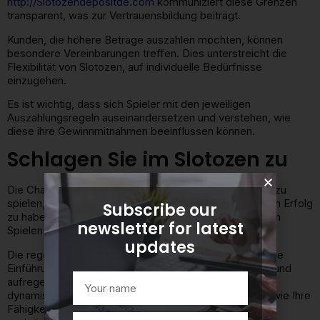
http://Slotozendepositde.com
kommuniziert diese Grenzen
transparent, was zur Vertrauensbildung beiträgt.
Kunden, die höhere Beträge auszahlen möchten, können
besondere Vereinbarungen treffen. Dies unterstreicht die
Flexibilität von Slotozen, auf individuelle Bedürfnisse
einzugehen.
Es ist wichtig, dass sich Spieler mit den jeweiligen
Auszahlungsregeln auseinandersetzen und verstehen, wie
diese ihre Gewinnmitnahmen beeinflussen können.
Schlagen Sie im Slotozen zu
Die Chance, in einem sicheren und geregelten Umfeld zu
spielen, bietet ideale Voraussetzungen, um bei Slotozen Erfolg
Subscribe our
zu haben. Spieler profitieren von der großen Auswahl an
newsletter for latest
Spielen und der hohen Nutzerfreundlichkeit.
updates
Die regelmäßigen Aktualisierungen der Plattform und die
Einführung neuer Spiele halten das Spielerlebnis frisch und
aufregend. Nutzen Sie die Gelegenheit, ein Teil dieser
dynamischen Community zu werden, und erleben Sie, wie Ihre
Fähigkeiten in einer sicheren Umgebung wachsen und