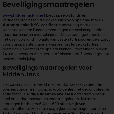
Beveiligingsmaatregelen
www.hiddenjacknl.net
biedt speelplafonds en
verificatieprocessen die goksessies voorspelbaar maken.
Automatische KYC-verificatie
activering vindt plaats
wanneer winsten binnen zeven dagen de casinoingestelde
maximumlimieten overschrijden. Dit systeem gekoppeld aan
het casinoplafond in plaats van vaste stortingsdrempels zorgt
voor transparante triggers wanneer grote geluksfortuin
optreedt. Geverifieerde spelers kunnen uitbetalingen binnen
24 uur verwerken via e-wallet of binnen 1 tot 5 werkdagen via
bankoverschrijving.
Beveiligingsmaatregelen voor
Hidden Jack
Het casinoplatform werkt met het Softswiss-systeem en
opereert onder een Curaçao-goklicentie met gecontroleerde
activiteiten.
Geldige licentievereisten
garanderen eerlijk
spel en veilige transacties voor alle gokkers. Minimale
stortingen bedragen €10 tot €20 afhankelijk van
betaalmethode. Maximale dagelijkse uitbetalingen bereiken
€4.000 per dag, €8.000 per week en €30.000 per maand