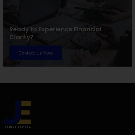
Ready to Experience Financial
Clarity?
Contact Us Now