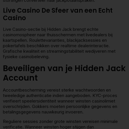
stortingen converteer naar jackpotaanspraken.
Live Casino De Sfeer van een Echt
Casino
Live Casino-sectie bij Hidden Jack brengt echte
casinomospheer naar thuisschermen met livedealers bij
kaartspellen. Roulettevarianties, blackjacksessies en
pokertafels beschikken over realtime dealerinteractie.
Grafische kwaliteit en streamingstabiliteit wedijveren met
fysieke casinobeleving.
Beveiligen van je Hidden Jack
Account
Accountbescherming vereist sterke wachtwoorden en
tweeledige authenticatie indien aangeboden. KYC-proces
verifieert speelersidentiteit wanneer winsten casinolimiet
overschrijden. Gokkers moeten persoonlijke gegevens en
betalingsgegevens nauwkeurig invoeren.
Reguliere sessies zonder grote winsten vereisen minimale
verificatie. Wanneer winsten hoger stijgen dan