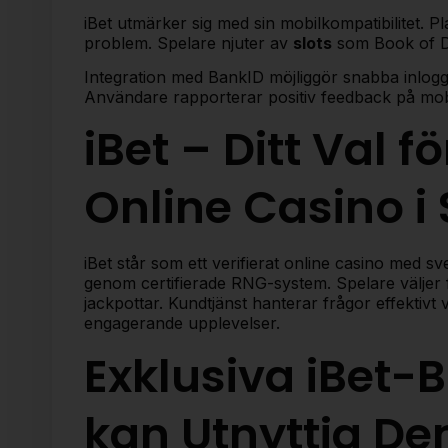
iBet utmärker sig med sin mobilkompatibilitet. 
problem. Spelare njuter av
slots
som Book of De
Integration med BankID möjliggör snabba inloggn
Användare rapporterar positiv feedback på mobil
iBet – Ditt Val f
Online Casino i 
iBet står som ett verifierat online casino med sv
genom certifierade RNG-system. Spelare väljer fr
jackpottar. Kundtjänst hanterar frågor effektivt
engagerande upplevelser.
Exklusiva iBet-
kan Utnyttja D