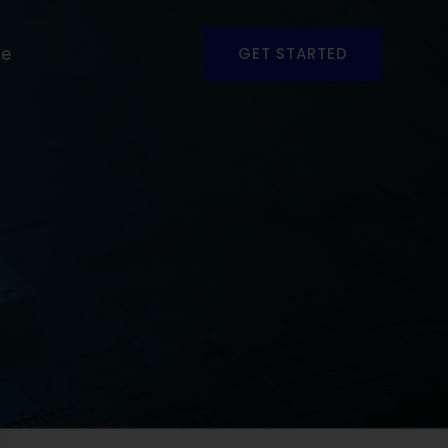
GET STARTED
Me
n