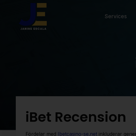
Services
iBet Recension
Fördelar med
Ibetcasino-se.net
inkluderar gener