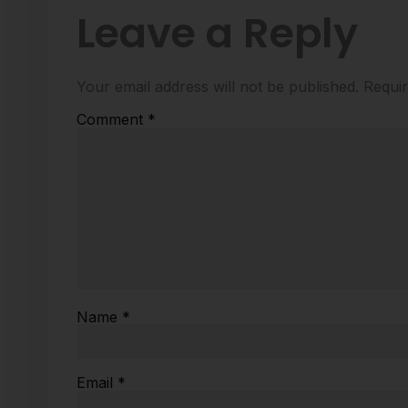
Leave a Reply
Your email address will not be published.
Requir
Comment
*
Name
*
Email
*