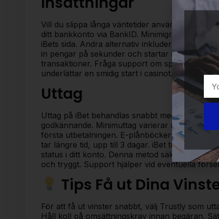
Insättningar
Vill du slippa långa väntetider använder du Trust
ditt bankkonto via BankID. Minimigränsen ligger 
iBets sida. Andra alternativ inkluderar e-plånböcke
in pengar på sekunder och startar spel direkt. 
transaktioner. Fråga support om specifika gräns
underlättar en smidig start i casinot.
Uttag
Uttag på iBet behandlas snabbt med Trustly. Vin
godkännande. Minimuttag varierar men startar va
första utbetalningen. E-plånböcker erbjuder alt
tar längre tid, upp till 3 dagar. iBet tar inga ut
status i ditt konto. Denna metod säkerställer att s
och tryggt. Support hjälper vid eventuella förse
Tips Få ut Dina Vinste
För att få ut vinster snabbt, välj Trustly som u
Håll koll på omsättningskrav innan begäran. Sätt