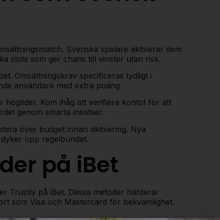
insättningsmatch. Svenska spelare aktiverar dem
ka slots som ger chans till vinster utan risk.
pet. Omsättningskrav specificeras tydligt i
ande användare med extra poäng.
 högtider. Kom ihåg att verifiera kontot för att
ärdet genom smarta insatser.
tera över budget innan aktivering. Nya
 dyker upp regelbundet.
er på iBet
ller Trustly på iBet. Dessa metoder hanterar
kort som Visa och Mastercard för bekvämlighet.