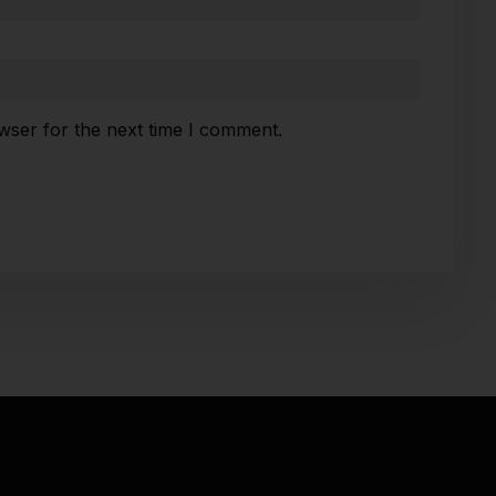
wser for the next time I comment.