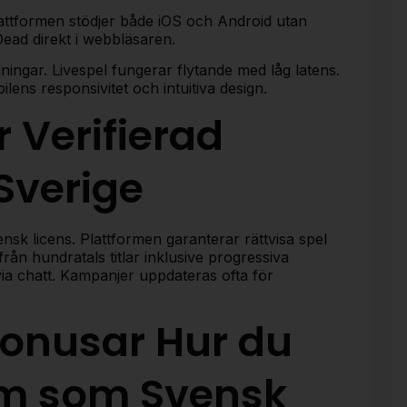
Plattformen stödjer både iOS och Android utan
ad direkt i webbläsaren.
ingar. Livespel fungerar flytande med låg latens.
ens responsivitet och intuitiva design.
ör Verifierad
Sverige
ensk licens. Plattformen garanterar rättvisa spel
ån hundratals titlar inklusive progressiva
 via chatt. Kampanjer uppdateras ofta för
Bonusar Hur du
em som Svensk