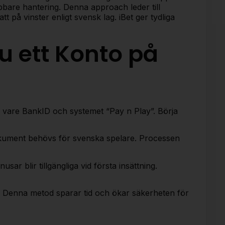
bbare hantering. Denna approach leder till
t på vinster enligt svensk lag. iBet ger tydliga
u ett Konto på
k vare BankID och systemet “Pay n Play”. Börja
dokument behövs för svenska spelare. Processen
sar blir tillgängliga vid första insättning.
il? Denna metod sparar tid och ökar säkerheten för