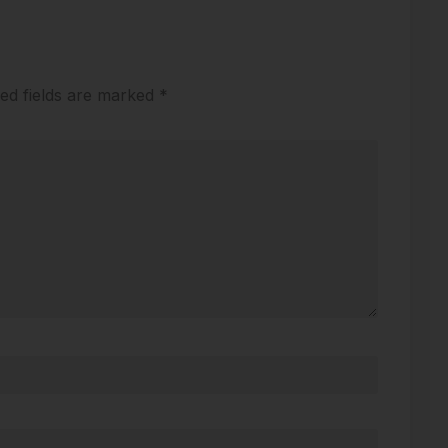
ed fields are marked
*