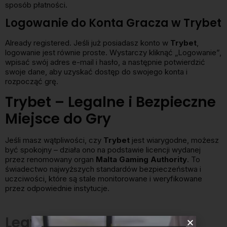
sposób płatności.
Logowanie do Konta Gracza w Trybet
Already registered. Jeśli już posiadasz konto w
Trybet
,
logowanie jest równie proste. Wystarczy kliknąć „Logowanie”,
wpisać swój adres e-mail i hasło, a następnie potwierdzić
swoje dane, aby uzyskać dostęp do swojego konta i
rozpocząć grę.
Trybet – Legalne i Bezpieczne
Miejsce do Gry
Jeśli masz wątpliwości, czy
Trybet
jest wiarygodne, możesz
być spokojny – działa ono na podstawie licencji wydanej
przez renomowany organ
Malta Gaming Authority
. To
świadectwo najwyższych standardów bezpieczeństwa i
uczciwości, które są stale monitorowane i weryfikowane
przez odpowiednie instytucje.
Leave a Reply