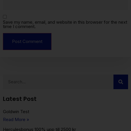
Save my name, email, and website in this browser for the next
time I comment.
Latest Post
Goldwin Test
Read More »
Herculesbonus 100% upp till 2500 kr