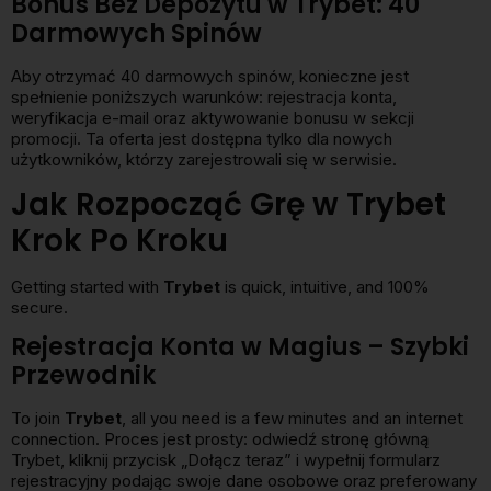
Bonus Bez Depozytu w Trybet: 40
Darmowych Spinów
Aby otrzymać 40 darmowych spinów, konieczne jest
spełnienie poniższych warunków: rejestracja konta,
weryfikacja e-mail oraz aktywowanie bonusu w sekcji
promocji. Ta oferta jest dostępna tylko dla nowych
użytkowników, którzy zarejestrowali się w serwisie.
Jak Rozpocząć Grę w Trybet
Krok Po Kroku
Getting started with
Trybet
is quick, intuitive, and 100%
secure.
Rejestracja Konta w Magius – Szybki
Przewodnik
To join
Trybet
, all you need is a few minutes and an internet
connection. Proces jest prosty: odwiedź stronę główną
Trybet, kliknij przycisk „Dołącz teraz” i wypełnij formularz
rejestracyjny podając swoje dane osobowe oraz preferowany