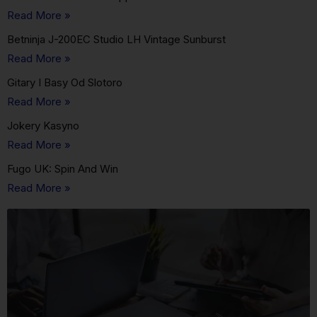
Read More »
Betninja J-200EC Studio LH Vintage Sunburst
Read More »
Gitary I Basy Od Slotoro
Read More »
Jokery Kasyno
Read More »
Fugo UK: Spin And Win
Read More »