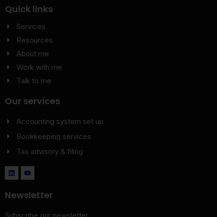
Quick links
Services
Resources
About me
Work with me
Talk to me
Our services
Accounting system set up​
Bookkeeping services
Tax advisory & filing
Newsletter
Subscribe our newsletter.