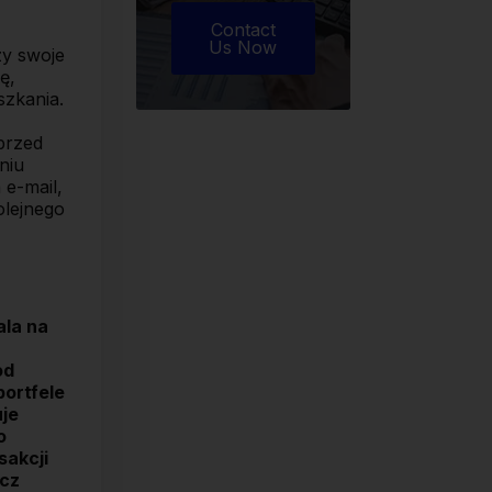
Contact
Us Now
zy swoje
ę,
szkania.
przed
niu
 e-mail,
olejnego
ala na
od
portfele
uje
o
sakcji
acz