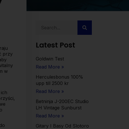
a
Latest Post
raju
ć przy
Goldwin Test
 aby
italny
Read More »
em w
Herculesbonus 100%
upp till 2500 kr
Read More »
ich
rzyści,
Betninja J-200EC Studio
owe
LH Vintage Sunburst
ko
Read More »
 do
Gitary I Basy Od Slotoro