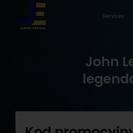
Services
John L
legend
Kod promocyjn