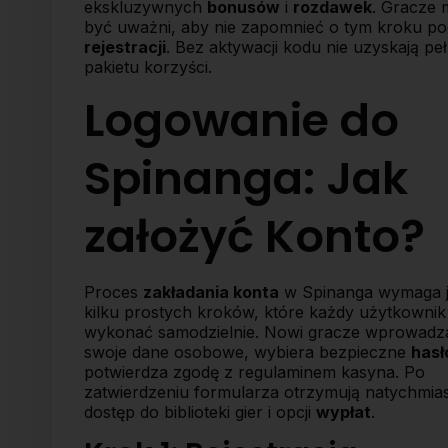
ekskluzywnych
bonusów
i
rozdawek
. Gracze
być uważni, aby nie zapomnieć o tym kroku p
rejestracji
. Bez aktywacji kodu nie uzyskają pe
pakietu korzyści.
Logowanie do
Spinanga: Jak
założyć Konto?
Proces
zakładania konta
w Spinanga wymaga j
kilku prostych kroków, które każdy użytkowni
wykonać samodzielnie. Nowi gracze wprowadz
swoje dane osobowe, wybiera bezpieczne
hasł
potwierdza zgodę z regulaminem kasyna. Po
zatwierdzeniu formularza otrzymują natychmia
dostęp do biblioteki gier i opcji
wypłat
.