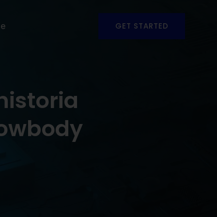
GET STARTED
Me
istoria
lowbody