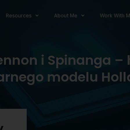
Resources
About Me
Work With 
ennon i Spinanga – h
arnego modelu Hol
y