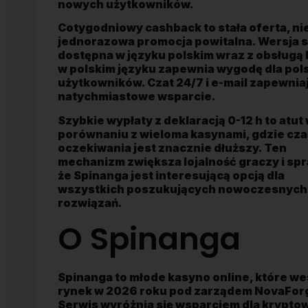
nowych użytkowników.
Cotygodniowy cashback
to stała oferta, ni
jednorazowa promocja powitalna. Wersja 
dostępna w języku polskim wraz z obsługą 
w polskim języku zapewnia wygodę dla pol
użytkowników. Czat 24/7 i e-mail zapewnia
natychmiastowe wsparcie.
Szybkie wypłaty
z deklaracją 0-12 h to atut
porównaniu z wieloma kasynami, gdzie cza
oczekiwania jest znacznie dłuższy. Ten
mechanizm zwiększa lojalność graczy i spr
że Spinanga jest interesującą opcją dla
wszystkich poszukujących nowoczesnych
rozwiązań.
O Spinanga
Spinanga
to młode kasyno online, które we
rynek w 2026 roku pod zarządem NovaForg
Serwis wyróżnia się wsparciem dla krypto