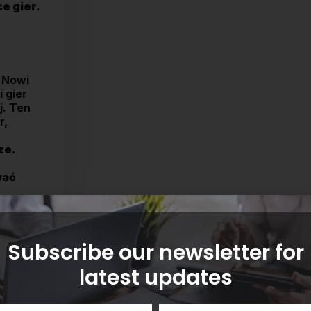
ce gier
.
 Nowi
 gier
j. Ten
r,
ze.
wać
Subscribe our newsletter for
gry na
tytuł,
latest updates
ruje
r na
gracz