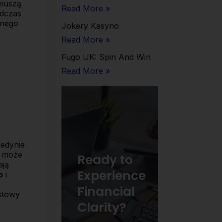
 muszą
Read More »
odczas
łnego
Jokery Kasyno
Read More »
Fugo UK: Spin And Win
Read More »
edynie
k może
Ready to
ają
Experience
o
i
Financial
stowy
Clarity?