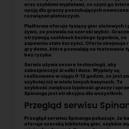
oraz szybkimi wypłatami, co czyni go inter
opcją dla graczy poszukujących nowocze
rozwiązań płatniczych.
Platforma oferuje
tysięcy
gier slotowych i 
żywo, co pozwala na szeroki wybór. Gracz
otrzymują
cashback
każdego tygodnia, co
zapewnia stałe korzyści. Oferta obejmuje 
gry demo
, które pozwalają na testowanie 
bez ryzyka.
Serwis używa
secure
technologii, aby
zabezpieczyć środki i dane. Wypłaty są
realizowane w ciągu 0-12 godzin, co jest z
szybciej niż w wielu innych kasynach. Ta
szybkość zwiększa lojalność graczy i spraw
Spinanga jest atrakcyjna dla wszystkich.
Przegląd serwisu Spina
Przegląd serwisu Spinanga
pokazuje, że k
oferuje szeroką bibliotekę gier, szybkie wy