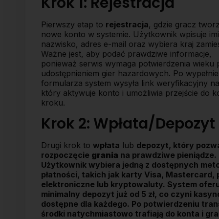
Krok 1: Rejestracja
Pierwszy etap to
rejestracja
, gdzie gracz twor
nowe konto w systemie. Użytkownik wpisuje imi
nazwisko, adres e-mail oraz wybiera kraj zamie
Ważne jest, aby podać prawdziwe informacje,
ponieważ serwis wymaga potwierdzenia wieku 
udostępnieniem gier hazardowych. Po wypełnie
formularza system wysyła link weryfikacyjny na
który aktywuje konto i umożliwia przejście do k
kroku.
Krok 2: Wpłata/Depozyt
Drugi krok to
wpłata
lub
depozyt, który pozw
rozpoczęcie
grania
na prawdziwe pieniądze.
Użytkownik wybiera jedną z dostępnych met
płatności, takich jak karty Visa, Mastercard, 
elektroniczne lub kryptowaluty. System ofer
minimalny depozyt już od 5 zł, co czyni kasyn
dostępne dla każdego. Po potwierdzeniu tran
środki natychmiastowo trafiają do konta i gr