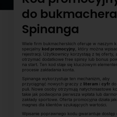
do bukmacher
Spinanga
Wiele firm bukmacherskich oferuje w naszym k
specjalny
kod promocyjny
, który można wpisa
rejestracji. Użytkownicy korzystają z tej oferty,
otrzymać dodatkowe free spinsy lub bonus pow
na start. Ten kod staje się kluczowym element
procesie zakładania konta.
Spinanga wykorzystuje ten mechanizm, aby
przyciągnąć nowych graczy z
literam
i
cyfr
do 
puli. Nowe osoby otrzymują natychmiastowe ko
takie jak podwojona pierwsza wpłata lub darm
zakłady sportowe. Oferta promocyjna działa ja
magnes dla klientów szukających wartości.
Wpisanie poprawnego kodu gwarantuje dostęp