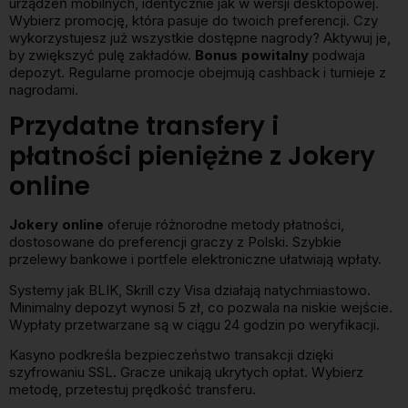
urządzeń mobilnych, identycznie jak w wersji desktopowej.
Wybierz promocję, która pasuje do twoich preferencji. Czy
wykorzystujesz już wszystkie dostępne nagrody? Aktywuj je,
by zwiększyć pulę zakładów.
Bonus powitalny
podwaja
depozyt. Regularne promocje obejmują cashback i turnieje z
nagrodami.
Przydatne transfery i
płatności pieniężne z Jokery
online
Jokery online
oferuje różnorodne metody płatności,
dostosowane do preferencji graczy z Polski. Szybkie
przelewy bankowe i portfele elektroniczne ułatwiają wpłaty.
Systemy jak BLIK, Skrill czy Visa działają natychmiastowo.
Minimalny depozyt wynosi 5 zł, co pozwala na niskie wejście.
Wypłaty przetwarzane są w ciągu 24 godzin po weryfikacji.
Kasyno podkreśla bezpieczeństwo transakcji dzięki
szyfrowaniu SSL. Gracze unikają ukrytych opłat. Wybierz
metodę, przetestuj prędkość transferu.