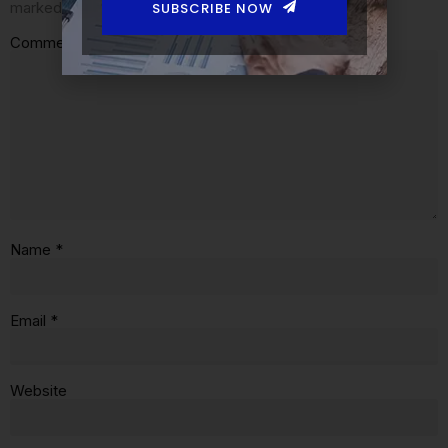
marked
*
SUBSCRIBE NOW
Comment
*
Name
*
Email
*
Website