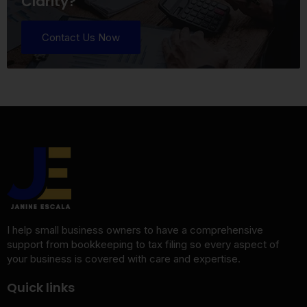
Clarity?
Contact Us Now
I help small business owners to have a comprehensive
support from bookkeeping to tax filing so every aspect of
your business is covered with care and expertise.
Quick links