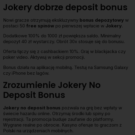
Jokery dobrze deposit bonus
Nowi gracze otrzymują ekskluzywny
bonus depozytowy
w
postaci 50
free spinów
po pierwszej wpłacie w
Jokery
.
Dodatkowe 100% do 1000 zł powiększa saldo. Minimalny
depozyt 40 zł wystarczy. Obrót 30x stosuje się do bonusu.
Oferta łączy się z cashbackiem 10%. Graj w blackjacka czy
poker video. Aktywuj w sekcji promocji.
Bonus działa na aplikację mobilną. Testuj na Samsung Galaxy
czy iPhone bez lagów.
Zrozumienie Jokery No
Deposit Bonus
Jokery no deposit bonus
pozwala na grę bez wpłaty w
świecie hazardu online. Otrzymaj środki lub spiny po
rejestracji. Ta promocja buduje zaufanie do platformy.
Wygrane realne po obrocie. Kasyno oferuje to graczom z
Polski na urządzeniach mobilnych.