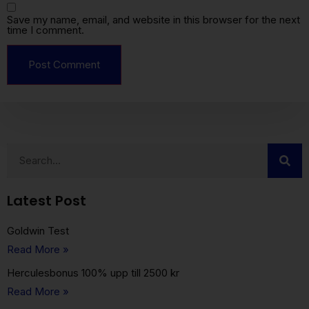
Save my name, email, and website in this browser for the next
time I comment.
Latest Post
Goldwin Test
Read More »
Herculesbonus 100% upp till 2500 kr
Read More »