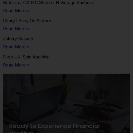
Betninja J-200EC Studio LH Vintage Sunburst
Read More »
Gitary I Basy Od Slotoro
Read More »
Jokery Kasyno
Read More »
Fugo UK: Spin And Win
Read More »
Ready to Experience Financial