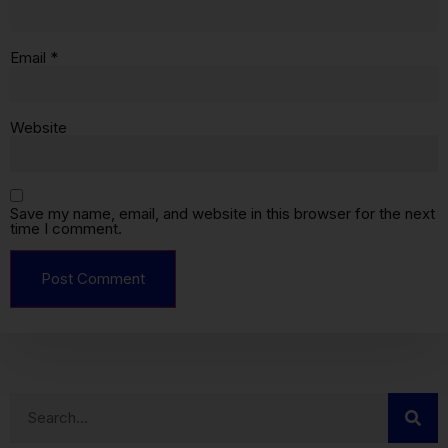
Email
*
Website
Save my name, email, and website in this browser for the next
time I comment.