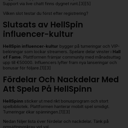
Support via live chatt finns dygnet runt.[3][5]
Vilken slot testar du först efter registrering?
Slutsats av HellSpin
influencer-kultur
HellSpin influencer-kultur
bygger på turneringar och VIP-
belöningar som lockar streamers. Spelare delar vinster i
Hall
of Fame
. Plattformen främjar community med månadsuttag
upp till €50000. Influencers lyfter fram nya lanseringar och
bonusar för följare.[1][3]
Fördelar Och Nackdelar Med
Att Spela På HellSpinn
HellSpinn
sticker ut med rikt bonusprogram och stort
spelbibliotek. Plattformen hanterar mobilt spel smidigt.
Turneringar ökar spänningen.[1][3]
Nedan följer lista över fördelar och nackdelar. Tänk på
omsättningskrav vid val.