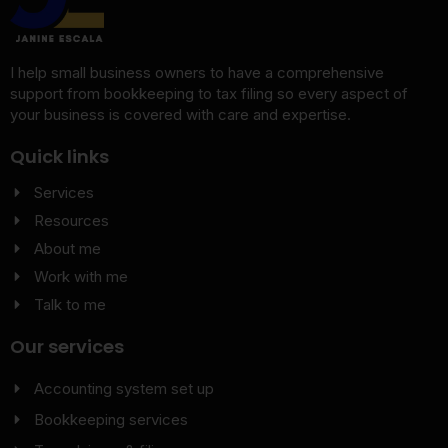
I help small business owners to have a comprehensive
support from bookkeeping to tax filing so every aspect of
your business is covered with care and expertise.
Quick links
Services
Resources
About me
Work with me
Talk to me
Our services
Accounting system set up​
Bookkeeping services