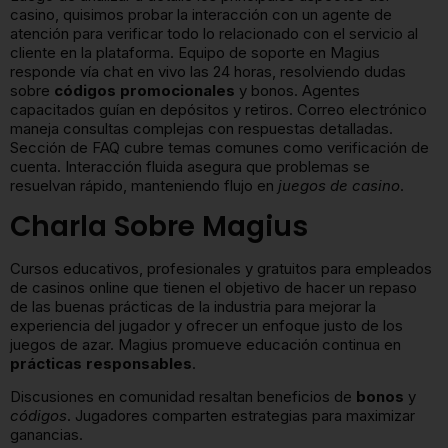
casino, quisimos probar la interacción con un agente de
atención para verificar todo lo relacionado con el servicio al
cliente en la plataforma. Equipo de soporte en Magius
responde vía chat en vivo las 24 horas, resolviendo dudas
sobre
códigos promocionales
y bonos. Agentes
capacitados guían en depósitos y retiros. Correo electrónico
maneja consultas complejas con respuestas detalladas.
Sección de FAQ cubre temas comunes como verificación de
cuenta. Interacción fluida asegura que problemas se
resuelvan rápido, manteniendo flujo en
juegos de casino
.
Charla Sobre Magius
Cursos educativos, profesionales y gratuitos para empleados
de casinos online que tienen el objetivo de hacer un repaso
de las buenas prácticas de la industria para mejorar la
experiencia del jugador y ofrecer un enfoque justo de los
juegos de azar. Magius promueve educación continua en
prácticas responsables
.
Discusiones en comunidad resaltan beneficios de
bonos
y
códigos
. Jugadores comparten estrategias para maximizar
ganancias.