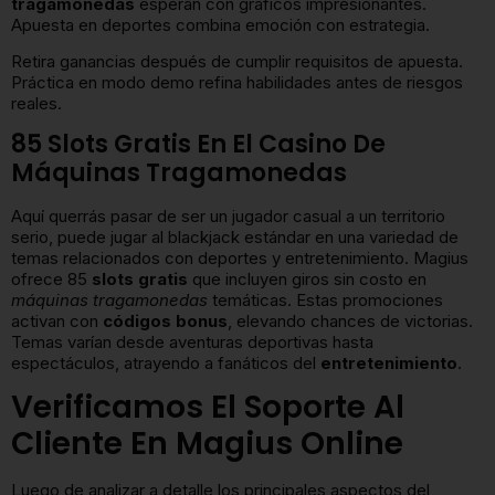
tragamonedas
esperan con gráficos impresionantes.
Apuesta en deportes combina emoción con estrategia.
Retira ganancias después de cumplir requisitos de apuesta.
Práctica en modo demo refina habilidades antes de riesgos
reales.
85 Slots Gratis En El Casino De
Máquinas Tragamonedas
Aquí querrás pasar de ser un jugador casual a un territorio
serio, puede jugar al blackjack estándar en una variedad de
temas relacionados con deportes y entretenimiento. Magius
ofrece 85
slots gratis
que incluyen giros sin costo en
máquinas tragamonedas
temáticas. Estas promociones
activan con
códigos bonus
, elevando chances de victorias.
Temas varían desde aventuras deportivas hasta
espectáculos, atrayendo a fanáticos del
entretenimiento
.
Verificamos El Soporte Al
Cliente En Magius Online
Luego de analizar a detalle los principales aspectos del