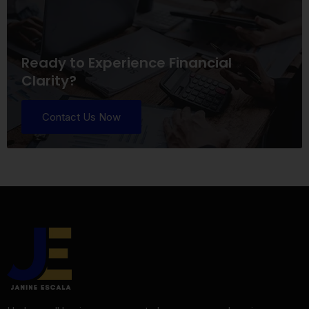
Ready to Experience Financial
Clarity?
Contact Us Now