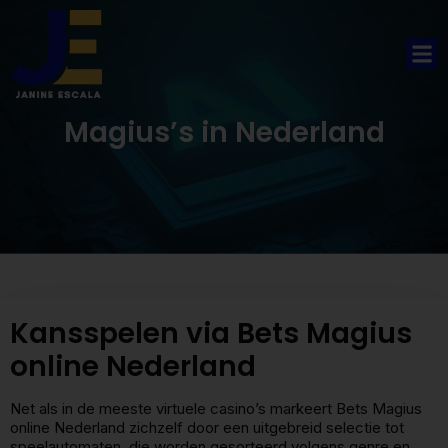
Magius’s in Nederland
Kansspelen via Bets Magius
online Nederland
Net als in de meeste virtuele casino’s markeert Bets Magius
online Nederland zichzelf door een uitgebreid selectie tot
speelautomaten, die worden gesorteerd volgens genre en