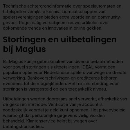
Technische achtergrondinformatie over speelautomaten en
tafelspellen verrijkt je kennis. Lidmaatschappen van
spelersverenigingen bieden extra voordelen en community-
gevoel. Regelmatig verschijnen nieuwe artikelen over
opkomende trends en innovaties in online gokken.
Stortingen en uitbetalingen
bij Magius
Bij Magius kun je gebruikmaken van diverse betaalmethoden
voor zowel stortingen als uitbetalingen. iDEAL vormt een
populaire optie voor Nederlandse spelers vanwege de directe
verwerking. Bankoverschrijvingen en creditcards behoren
eveneens tot de mogelijkheden. Het minimumbedrag voor
stortingen is vastgesteld op een toegankelijk niveau.
Uitbetalingen worden doorgaans snel verwerkt, afhankelijk van
de gekozen methode. Verificatie van je account is
noodzakelijk voordat je geld kunt opnemen. Het privacybeleid
waarborgt dat persoonlijke gegevens veilig worden
behandeld. Klantenservice helpt bij vragen over
betalingstransacties.