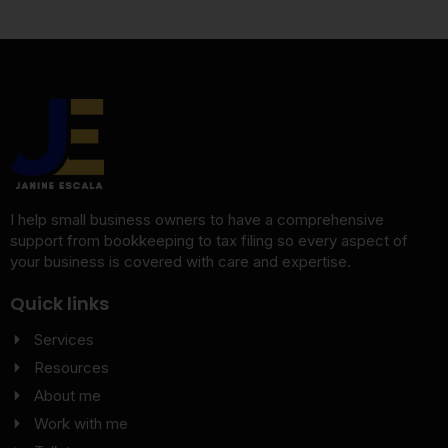
I help small business owners to have a comprehensive
support from bookkeeping to tax filing so every aspect of
your business is covered with care and expertise.
Quick links
Services
Resources
About me
Work with me