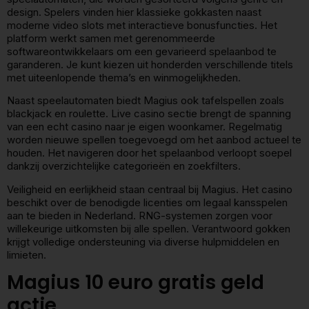
design. Spelers vinden hier klassieke gokkasten naast
moderne video slots met interactieve bonusfuncties. Het
platform werkt samen met gerenommeerde
softwareontwikkelaars om een gevarieerd spelaanbod te
garanderen. Je kunt kiezen uit honderden verschillende titels
met uiteenlopende thema’s en winmogelijkheden.
Naast speelautomaten biedt Magius ook tafelspellen zoals
blackjack en roulette. Live casino sectie brengt de spanning
van een echt casino naar je eigen woonkamer. Regelmatig
worden nieuwe spellen toegevoegd om het aanbod actueel te
houden. Het navigeren door het spelaanbod verloopt soepel
dankzij overzichtelijke categorieën en zoekfilters.
Veiligheid en eerlijkheid staan centraal bij Magius. Het casino
beschikt over de benodigde licenties om legaal kansspelen
aan te bieden in Nederland. RNG-systemen zorgen voor
willekeurige uitkomsten bij alle spellen. Verantwoord gokken
krijgt volledige ondersteuning via diverse hulpmiddelen en
limieten.
Magius 10 euro gratis geld
actie