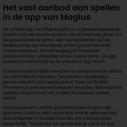
Het vast aanbod aan spellen
in de app van Magius
De mobiele app van Magius biedt een uitgebreid aanbod aan
spellen voor alle soorten spelers, van de informele gamer tot
de gepassioneerde gamer. Alle functionaliteiten van de
desktopversie zijn beschikbaar in een geoptimaliseerde
mobiele interface. Je hebt toegang tot honderden
speelautomaten, tafelspellen en live casino opties. De app
download je eenvoudig via de website of app stores.
Grafische kwaliteit blijft behouden op smartphones en tablets
van verschillende formaten. Touchscreen-bediening is
geoptimaliseerd voor soepel spelen. Push-notificaties
informeren je over nieuwe bonussen en acties. Automatische
updates zorgen ervoor dat je altijd de nieuwste spellen
ervaart.
Spelersgegevens worden gesynchroniseerd tussen alle
apparaten, zodat je altijd verder kunt waar je gebleven was.
Accountbeheer en betaaltransacties zijn volledig mobiel
toegankelijk. Testversies van spellen kun je ook in de app