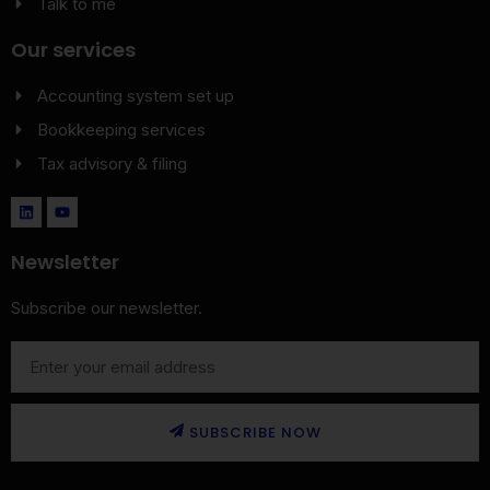
Talk to me
Our services
Accounting system set up​
Bookkeeping services
Tax advisory & filing
Newsletter
Subscribe our newsletter.
SUBSCRIBE NOW