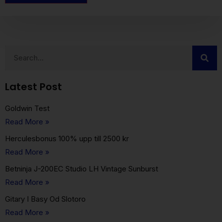
Latest Post
Goldwin Test
Read More »
Herculesbonus 100% upp till 2500 kr
Read More »
Betninja J-200EC Studio LH Vintage Sunburst
Read More »
Gitary I Basy Od Slotoro
Read More »