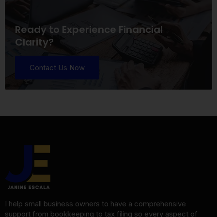
Ready to Experience Financial
Clarity?
Contact Us Now
I help small business owners to have a comprehensive
support from bookkeeping to tax filing so every aspect of