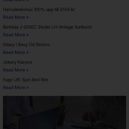
Herculesbonus 100% upp till 2500 kr
Read More »
Betninja J-200EC Studio LH Vintage Sunburst
Read More »
Gitary I Basy Od Slotoro
Read More »
Jokery Kasyno
Read More »
Fugo UK: Spin And Win
Read More »