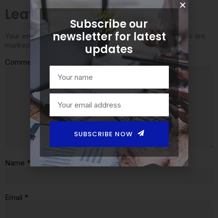
Leave a Reply
Subscribe our
newsletter for latest
Your email address will not be published.
Required fields are
marked
*
updates
Comment
*
SUBSCRIBE NOW
Name
*
Email
*