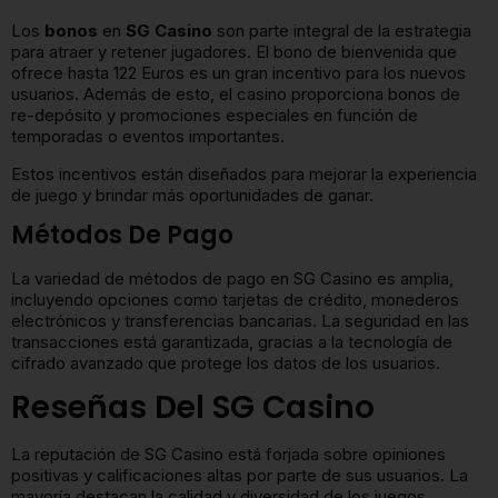
Los
bonos
en
SG Casino
son parte integral de la estrategia
para atraer y retener jugadores. El bono de bienvenida que
ofrece hasta 122 Euros es un gran incentivo para los nuevos
usuarios. Además de esto, el casino proporciona bonos de
re-depósito y promociones especiales en función de
temporadas o eventos importantes.
Estos incentivos están diseñados para mejorar la experiencia
de juego y brindar más oportunidades de ganar.
Métodos De Pago
La variedad de métodos de pago en SG Casino es amplia,
incluyendo opciones como tarjetas de crédito, monederos
electrónicos y transferencias bancarias. La seguridad en las
transacciones está garantizada, gracias a la tecnología de
cifrado avanzado que protege los datos de los usuarios.
Reseñas Del SG Casino
La reputación de SG Casino está forjada sobre opiniones
positivas y calificaciones altas por parte de sus usuarios. La
mayoría destacan la calidad y diversidad de los juegos