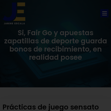
Si, Fair Go y apuestas
zapatillas de deporte guarda
bonos de recibimiento, en
realidad posee
Prácticas de juego sensato