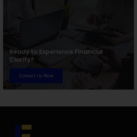
Ready to Experience Financial
Clarity?
Contact Us Now