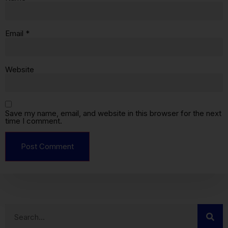
Email
*
Website
Save my name, email, and website in this browser for the next
time I comment.