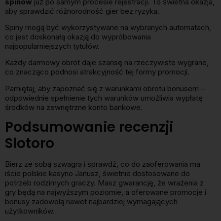
spinów
już po samym procesie rejestracji. To świetna okazja,
aby sprawdzić różnorodność gier bez ryzyka.
Spiny mogą być wykorzystywane na wybranych automatach,
co jest doskonałą okazją do wypróbowania
najpopularniejszych tytułów.
Każdy darmowy obrót daje szansę na rzeczywiste wygrane,
co znacząco podnosi atrakcyjność tej formy promocji.
Pamiętaj, aby zapoznać się z warunkami obrotu bonusem –
odpowiednie spełnienie tych warunków umożliwia wypłatę
środków na zewnętrzne konto bankowe.
Podsumowanie recenzji
Slotoro
Bierz ze sobą szwagra i sprawdź, co do zaoferowania ma
iście polskie kasyno Janusz, świetnie dostosowane do
potrzeb rodzimych graczy. Masz gwarancję, że wrażenia z
gry będą na najwyższym poziomie, a oferowane promocje i
bonusy zadowolą nawet najbardziej wymagających
użytkowników.