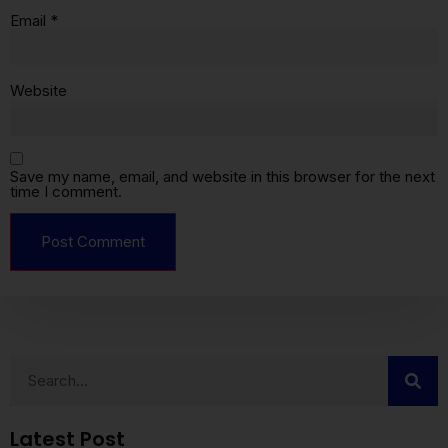
Email
*
Website
Save my name, email, and website in this browser for the next
time I comment.
Latest Post