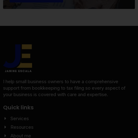
I help small business owners to have a comprehensive
support from bookkeeping to tax filing so every aspect of
your business is covered with care and expertise.
Quick links
Services
Resources
About me