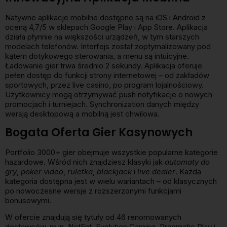
Natywne aplikacje mobilne dostępne są na iOS i Android z
oceną 4,7/5 w sklepach Google Play i App Store. Aplikacja
działa płynnie na większości urządzeń, w tym starszych
modelach telefonów. Interfejs został zoptymalizowany pod
kątem dotykowego sterowania, a menu są intuicyjne.
Ładowanie gier trwa średnio 2 sekundy. Aplikacja oferuje
pełen dostęp do funkcji strony internetowej – od zakładów
sportowych, przez live casino, po program lojalnościowy.
Użytkownicy mogą otrzymywać push notyfikacje o nowych
promocjach i turniejach. Synchronization danych między
wersją desktopową a mobilną jest chwilowa.
Bogata Oferta Gier Kasynowych
Portfolio 3000+ gier obejmuje wszystkie popularne kategorie
hazardowe. Wśród nich znajdziesz klasyki jak
automaty do
gry
,
poker video
,
ruletka
,
blackjack
i
live dealer
. Każda
kategoria dostępna jest w wielu wariantach – od klasycznych
po nowoczesne wersje z rozszerzonymi funkcjami
bonusowymi.
W ofercie znajdują się tytuły od 46 renomowanych
dostawców, m.in. NetEnt, Evolution Gaming, Pragmatic Play i