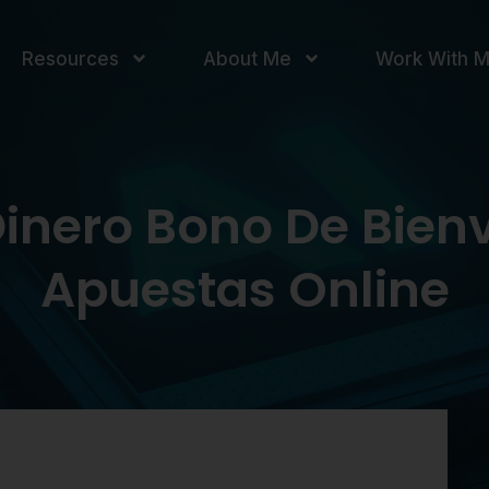
Resources
About Me
Work With 
Dinero Bono De Bien
Apuestas Online