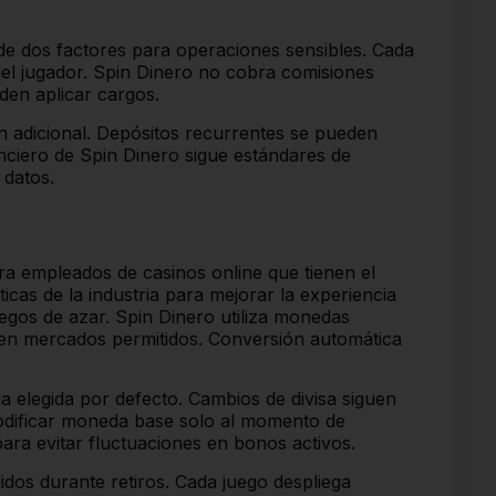
 de dos factores para operaciones sensibles. Cada
 del jugador. Spin Dinero no cobra comisiones
den aplicar cargos.
ón adicional. Depósitos recurrentes se pueden
nciero de Spin Dinero sigue estándares de
 datos.
ra empleados de casinos online que tienen el
icas de la industria para mejorar la experiencia
uegos de azar. Spin Dinero utiliza monedas
n mercados permitidos. Conversión automática
a elegida por defecto. Cambios de divisa siguen
odificar moneda base solo al momento de
ara evitar fluctuaciones en bonos activos.
dos durante retiros. Cada juego despliega