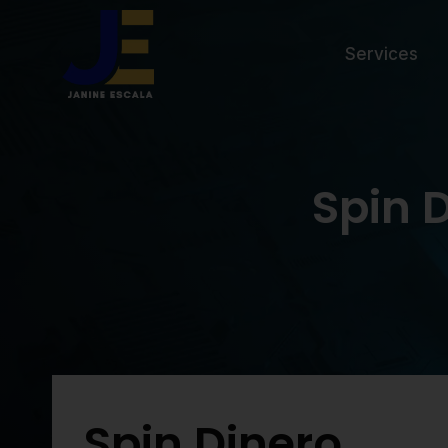
Services
Spin 
Spin Dinero