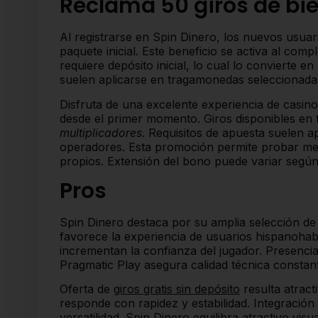
Reclama 50 giros de bi
Al registrarse en Spin Dinero, los nuevos usua
paquete inicial. Este beneficio se activa al comp
requiere depósito inicial, lo cual lo convierte e
suelen aplicarse en tragamonedas seleccionada
Disfruta de una excelente experiencia de casin
desde el primer momento. Giros disponibles en tí
multiplicadores
. Requisitos de apuesta suelen a
operadores. Esta promoción permite probar me
propios. Extensión del bono puede variar según 
Pros
Spin Dinero destaca por su amplia selección de 
favorece la experiencia de usuarios hispanohab
incrementan la confianza del jugador. Presenci
Pragmatic Play asegura calidad técnica constan
Oferta de
giros gratis sin depósito
resulta atract
responde con rapidez y estabilidad. Integració
versatilidad. Spin Dinero equilibra atractivo vis