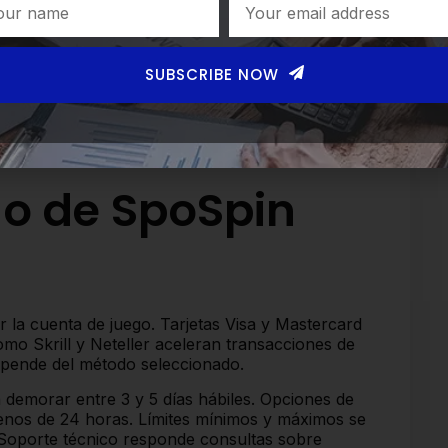
rol sobre saldos y tiempos de juego. Bonos
afectan su utilidad. Elección de juegos con alto
aforma responde con precisión a patrones de
SUBSCRIBE NOW
ajas estructurales del sitio. Acceso a
oques durante sesiones prolongadas. Spin Dinero
ara maximizar oportunidades.
o de SpoSpin
r la cuenta de juego. Tarjetas Visa y Mastercard
mo Skrill y Neteller aceleran transacciones de
epende del método seleccionado.
 demorar entre 3 y 5 días hábiles. Opciones de
enos de 24 horas. Límites mínimos y máximos se
 Soporte técnico responde consultas sobre