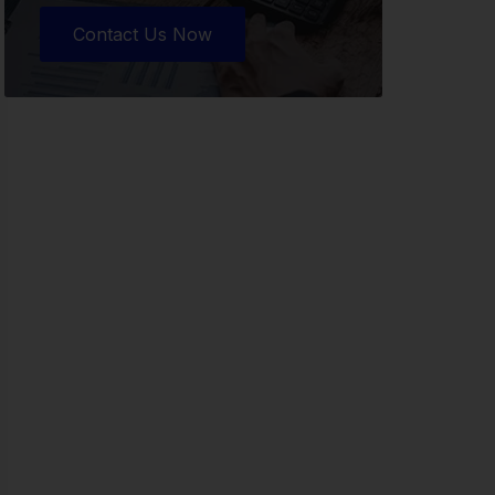
Contact Us Now