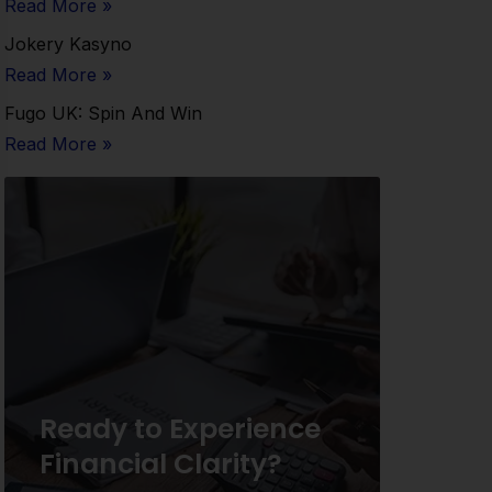
Read More »
Jokery Kasyno
Read More »
Fugo UK: Spin And Win
Read More »
Ready to Experience
Financial Clarity?