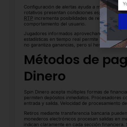
Configuración de alertas ayuda a mantener cont
rotativos presentan condiciones específicas que 
RTP
incrementa posibilidades de retorno. Plat
comportamiento del usuario.
Jugadores informados aprovechan mejor las vent
estadísticas en tiempo real permite ajustar enf
no garantiza ganancias, pero sí herramientas p
Métodos de pag
Dinero
Spin Dinero acepta múltiples formas de financia
permiten depósitos inmediatos. Procesadores co
entrada y salida. Velocidad de procesamiento d
Retiros mediante transferencia bancaria pueden
monederos electrónicos procesan salidas en m
indican claramente en cada sección financiera.