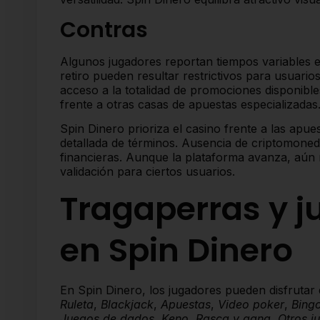
Contras
Algunos jugadores reportan tiempos variables e
retiro pueden resultar restrictivos para usuario
acceso a la totalidad de promociones disponibles
frente a otras casas de apuestas especializadas
Spin Dinero prioriza el casino frente a las apue
detallada de términos. Ausencia de criptomon
financieras. Aunque la plataforma avanza, aún 
validación para ciertos usuarios.
Tragaperras y j
en Spin Dinero
En Spin Dinero, los jugadores pueden disfrutar 
Ruleta
,
Blackjack
,
Apuestas
,
Video poker
,
Bing
Juegos de dados
,
Keno
,
Rasca y gana
,
Otros j