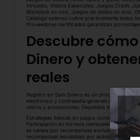
Virtuales
,
Vídeos Especiales
,
Juegos Crash
,
Jue
Blackjack en vivo
,
Juegos de dados en vivo
,
Ot
Catálogo extenso cubre prácticamente todos los
Proveedores certificados garantizan porcentaje
Descubre cómo 
Dinero y obtene
reales
Registro en Spin Dinero es un proceso directo 
electrónico y contraseña generan acceso inmedia
retiros y promociones. Depósitos mínimos accesi
Estrategias básicas en juegos como
Blackjack
Participación en torneos mensuales ofrece pre
se canjea por recompensas exclusivas. Spin Di
recompensas escalables por actividad sostenida