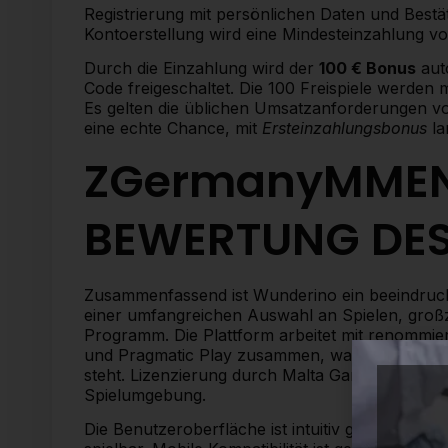
Registrierung mit persönlichen Daten und Bestä
Kontoerstellung wird eine Mindesteinzahlung 
Durch die Einzahlung wird der
100 € Bonus
aut
Code freigeschaltet. Die 100 Freispiele werden
Es gelten die üblichen Umsatzanforderungen vo
eine echte Chance, mit
Ersteinzahlungsbonus
la
ZGermanyMMEN
BEWERTUNG DES
Zusammenfassend ist Wunderino ein beeindruck
einer umfangreichen Auswahl an Spielen, groß
Programm. Die Plattform arbeitet mit renommie
und Pragmatic Play zusammen, was für
hohe 
steht. Lizenzierung durch Malta Gaming Authorit
Spielumgebung.
Die Benutzeroberfläche ist intuitiv gestaltet, 