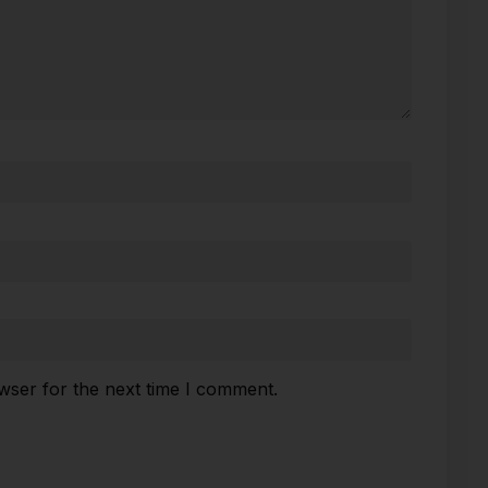
wser for the next time I comment.