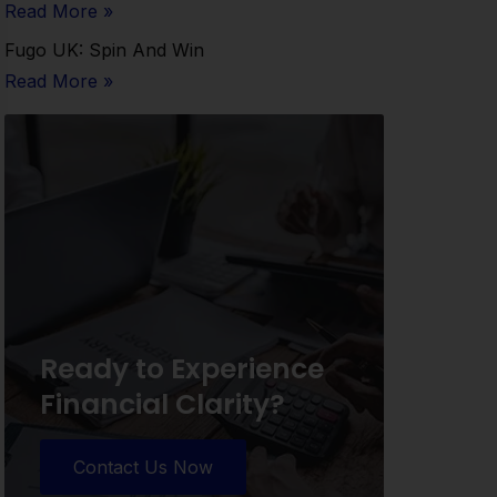
Read More »
Fugo UK: Spin And Win
Read More »
Ready to Experience
Financial Clarity?
Contact Us Now