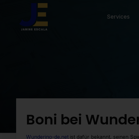
Services
Boni bei Wunde
Wunderino-de.net
ist dafür bekannt, seinen Spi