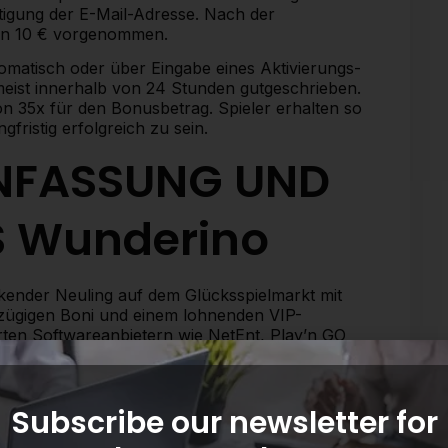
tigung der E-Mail-Adresse. Nach der
von 10 € vorgenommen.
omatisch oder über Eingabe eines Aktivierungs-
 meist innerhalb von 24 Stunden gutgeschrieben.
n 35x für den Bonusbetrag. Spieler erhalten so
ngfristig erfolgreich zu sein.
FASSUNG UND
 Wunderino
ender Neuling auf dem Glücksspielmarkt mit
zügigen Boni und einem lohnenden VIP-
rten Softwareanbietern wie NetEnt, Play’n GO
Auszahlungsquoten
und faire Spielmechaniken
y gewährleistet eine legale und sichere
Subscribe our newsletter for
und die Spiele sind ohne Download im Browser