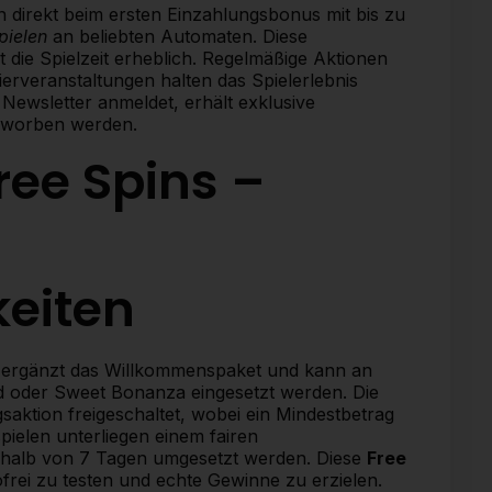
 direkt beim ersten Einzahlungsbonus mit bis zu
pielen
an beliebten Automaten. Diese
t die Spielzeit erheblich. Regelmäßige Aktionen
rveranstaltungen halten das Spielerlebnis
 Newsletter anmeldet, erhält exklusive
beworben werden.
ee Spins –
keiten
 ergänzt das Willkommenspaket und kann an
 oder Sweet Bonanza eingesetzt werden. Die
gsaktion freigeschaltet, wobei ein Mindestbetrag
pielen unterliegen einem fairen
halb von 7 Tagen umgesetzt werden. Diese
Free
ofrei zu testen und echte Gewinne zu erzielen.